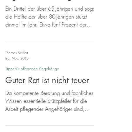
wenig Vorsicht geboten: Viel hilft viel, g
Ein Drittel der über 65-Jährigen und sogar
die Hälfte der über 80-Jährigen stürzt
einmal im Jahr. Etwa fünf Prozent der
Betroffenen tragen einen Knochenbruch
davon. Deshalb sollten ältere Menschen
und ihre Angehörigen gemeinsam die
Thomas Seiffert
Gefahrenquellen aufdecken und die
23. Nov. 2018
Ursachen für Stürze reduzieren. Ein
Tipps für pflegende Angehörige
Rundgang durch die Wohnung zeigt die
Guter Rat ist nicht teuer
Stolperfallen: Türschwellen, Schienen,
Leisten, Kabel und Leitungen, Übergänge
Da kompetente Beratung und fachliches
zwischen unterschiedlichen
Wissen essentielle Stützpfeiler für die
Bodenbelägen, Teppiche, Brücken und
Arbeit pflegender Angehöriger sind,
besteht ein gesetzlicher Anspruch auf
Pflegeberatung und unentgeltliche