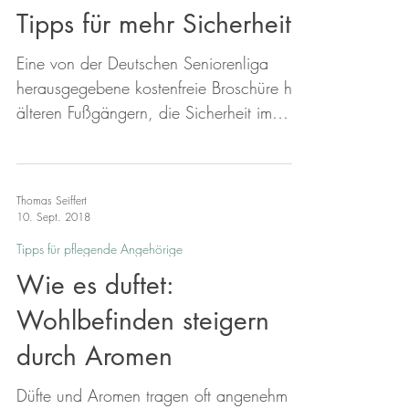
Tipps für mehr Sicherheit
kann. Die Broschüre kann kostenfrei
bestellt werden bei: BAGSO e.V. Thomas-
Eine von der Deutschen Seniorenliga
Mann-Str. 2-4 53111 Bonn Tel. 0228-
herausgegebene kostenfreie Broschüre hilft
249993-0 kontakt@bagso.de Die
älteren Fußgängern, die Sicherheit im
Broschüre
Straßenverkehr zu erhöhen. Zahlreiche
Informationen und Tipps sind in dem
Ratgeber enthalten und sollen Senioren
Thomas Seiffert
helfen, Unfallrisiken im Straßenverkehr
10. Sept. 2018
besser zu erkennen und bereits
Tipps für pflegende Angehörige
vorbeugend reagieren zu können. So
Wie es duftet:
enthält der Ratgeber unter anderem
Informationen zu gut sichtbarer Kleidung
Wohlbefinden steigern
sowie zum Thema Hör- und Sehtest.
durch Aromen
Adresse für kostenfreie Bestellung
Düfte und Aromen tragen oft angenehm