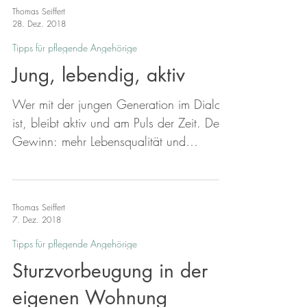
sind häufig niedergeschlagen oder
Thomas Seiffert
wütend. Etwa jeder Zweite berichtet,
28. Dez. 2018
Gewalt durch den pflegebedürftigen
Tipps für pflegende Angehörige
Menschen erlebt zu haben. Dies ergibt
Jung, lebendig, aktiv
sich aus einer neuen Studie des Zentrums
für Qualität in der Pflege (ZQP). Für die
Wer mit der jungen Generation im Dialog
Untersuchung wurden deutschlandweit
ist, bleibt aktiv und am Puls der Zeit. Der
über eintausend pflegende Ang
Gewinn: mehr Lebensqualität und
Lebendigkeit. Wer sich um seine Enkel
kümmert, lebt womöglich länger - das
könnte man jedenfalls aus der Berliner
Thomas Seiffert
Altersstudie schließen. Vielleicht liegt es
7. Dez. 2018
an der Bewegung auf dem Spielplatz, die
Tipps für pflegende Angehörige
gut ist für das Herz-Kreislauf-System. Oder
Sturzvorbeugung in der
am Geschichten erzählen, das geistig fit
und jung hält. Allerdings ist auch ein
eigenen Wohnung