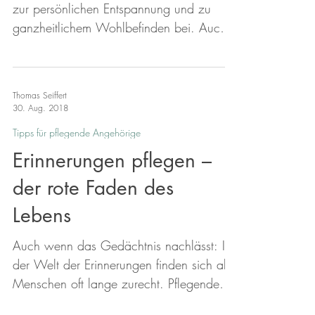
zur persönlichen Entspannung und zu
ganzheitlichem Wohlbefinden bei. Auch
die Raumatmosphäre lässt sich mit
ätherischen Ölen gezielt beeinflussen.
Ätherische Öle wirken ganzheitlich auf
Thomas Seiffert
Körper, Geist und Seele des Menschen.
30. Aug. 2018
Ein einfacher Weg, sich mit Düften
Tipps für pflegende Angehörige
vertraut zu machen, ist der Einsatz einer
Erinnerungen pflegen –
Duftlampe. Wichtig ist zunächst, ob das
Öl, also der Duft, gefällt. Zudem werden
der rote Faden des
den Ölen verschiedene Wirkungen
Lebens
zugeschrieben. Orangenöl sol
Auch wenn das Gedächtnis nachlässt: In
der Welt der Erinnerungen finden sich alte
Menschen oft lange zurecht. Pflegende
Angehörige sollten diese Ressource