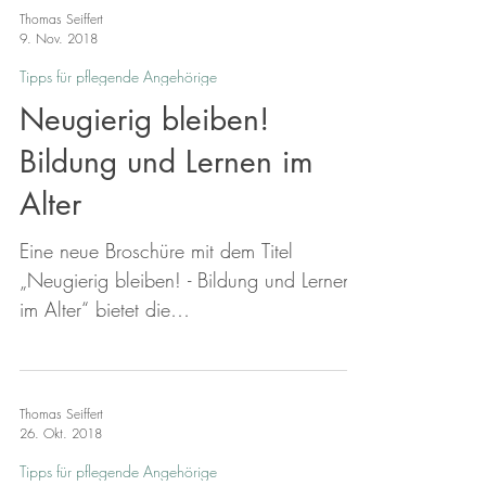
Pflegekurse. Wer einen Angehörigen
Thomas Seiffert
pflegt oder sich ehrenamtlich um
9. Nov. 2018
Pflegebedürftige kümmert, kann an einem
Tipps für pflegende Angehörige
kostenlosen Pflegekurs der Pflegekasse
Neugierig bleiben!
teilnehmen. Die Pflegekasse ist verpflichtet,
solche Kurse anzubieten. Die Schulungen
Bildung und Lernen im
finden auf Wunsch auch in der häuslichen
Alter
Umgebung des Pflegeb
Eine neue Broschüre mit dem Titel
„Neugierig bleiben! - Bildung und Lernen
im Alter“ bietet die
Bundesarbeitsgemeinschaft der Senioren-
Organisationen e.V. an. Zentrale Aspekte
darin sind unter anderem: Warum Bildung
Thomas Seiffert
und Lernen auch im Alter wichtig sind.
26. Okt. 2018
Selbst lernen statt belehrt werden. Was
Tipps für pflegende Angehörige
dem Lernen im Alter im Wege stehen