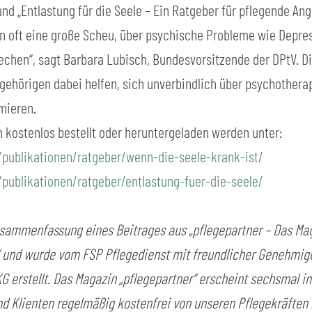
nd „Entlastung für die Seele – Ein Ratgeber für pflegende Ang
n oft eine große Scheu, über psychische Probleme wie Depres
echen“, sagt Barbara Lubisch, Bundesvorsitzende der DPtV. D
gehörigen dabei helfen, sich unverbindlich über psychothera
mieren.
 kostenlos bestellt oder heruntergeladen werden unter:
publikationen/ratgeber/wenn-die-seele-krank-ist/
publikationen/ratgeber/entlastung-fuer-die-seele/
usammenfassung eines Beitrages aus „pflegepartner – Das Mag
 und wurde vom FSP Pflegedienst mit freundlicher Genehmigu
 erstellt. Das Magazin „pflegepartner“ erscheint sechsmal im
nd Klienten regelmäßig kostenfrei von unseren Pflegekräften 