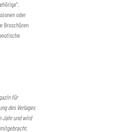
ehörige“.
sionen oder 
ie Broschüren 
peutische 
azin für 
ng des Verlages 
 Jahr und wird 
mitgebracht. 