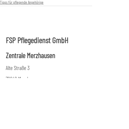
Tipps für pflegende Angehörige
FSP Pflegedienst GmbH
Zentrale Merzhausen
Alte Straße 3
79249 Merzhausen
Tel.:
0761 47 999 844
Fax: 0761
47 999 845
Büro Freiburg
Merianstraße 29