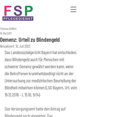
Thomas Seiffert
10. Mai 2017
Demenz: Urteil zu Blindengeld
Aktualisiert:
12. Juli 2023
Das Landessozialgericht Bayern hat entschieden, 
dass Blindengeld auch für Menschen mit 
schwerer Demenz gewährt werden kann, wenn 
die Betroffenen krankheitsbedingt nicht an der 
Untersuchung zur medizinischen Beurteilung der 
Blindheit mitwirken können (LSG Bayern, Urt. vom 
19.12.2016 – L 15 BL 9/14).
Das Versorgungsamt hatte den Antrag auf 
Blindengeld noch abgelehnt. Das 