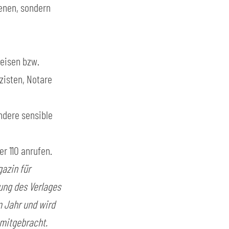
enen, sondern 
eisen bzw. 
isten, Notare 
ndere sensible 
r 110 anrufen.
azin für 
ng des Verlages 
 Jahr und wird 
mitgebracht. 