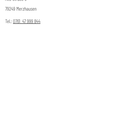
79249 Merzhausen
Tel.:
0761 47 999 844
Fax: 0761
47 999 845
Büro Freiburg
Merianstraße 29
79104 Freiburg
Tel.: 0761
38 38 77 42
Fax: 0761
47 99 07 27
info@fsp-pflegedienst.de