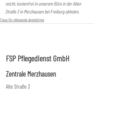
reicht, kostenfrei in unserem Büro in der Alten 
Straße 3 in Merzhausen bei Freiburg abholen. 
Tipps für pflegende Angehörige
FSP Pflegedienst GmbH
Zentrale Merzhausen
Alte Straße 3
79249 Merzhausen
Tel.:
0761 47 999 844
Fax: 0761
47 999 845